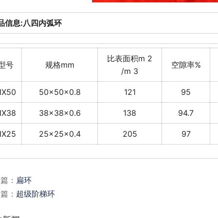
品信息:八四内弧环
比表面积m 2
型号
规格mm
空隙率%
/m 3
HX50
50×50×0.8
121
95
HX38
38×38×0.6
138
94.7
HX25
25×25×0.4
205
97
一篇：
扁环
一篇：
超级阶梯环