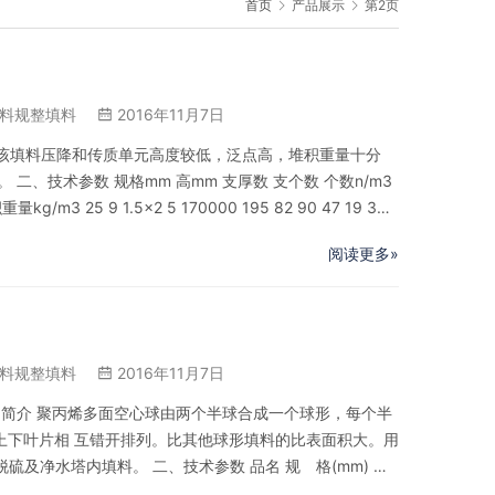
首页
产品展示
第2页
料规整填料
2016年11月7日
 该填料压降和传质单元高度较低，泛点高，堆积重量十分
 二、技术参数 规格mm 高mm 支厚数 支个数 个数n/m3
m3 25 9 1.5×2 5 170000 195 82 90 47 19 3×3
3×3 9 25000 180 89 103…
阅读更多»
料规整填料
2016年11月7日
品简介 聚丙烯多面空心球由两个半球合成一个球形，每个半
上下叶片相 互错开排列。比其他球形填料的比表面积大。用
硫及净水塔内填料。 二、技术参数 品名 规 格(mm) 比
3) 空隙率% 堆积重量(kg/m3) 多面空心球 50 236 11500