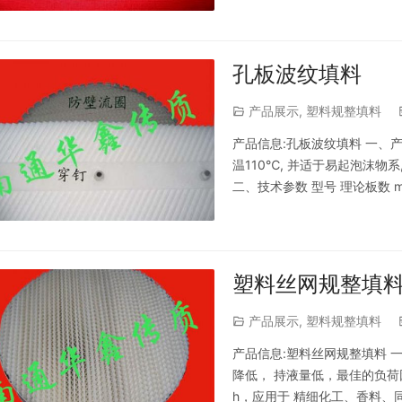
90 80.5 38 325 28…
孔板波纹填料
产品展示
,
塑料规整填料
产品信息:孔板波纹填料 一、
温110℃, 并适于易起泡沫物
二、技术参数 型号 理论板数 m -1
MPa/m 3 (*10-4) 水力直径 mm
塑料丝网规整填
产品展示
,
塑料规整填料
产品信息:塑料丝网规整填料 
降低， 持液量低，最佳的负荷因子1
h，应用于 精细化工、香料