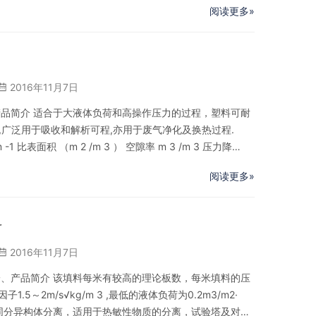
阅读更多»
2016年11月7日
产品简介 适合于大液体负荷和高操作压力的过程，塑料可耐
系,广泛用于吸收和解析可程,亦用于废气净化及换热过程.
 比表面积 （m 2 /m 3 ） 空隙率 m 3 /m 3 压力降
 最大F因子 m/g(Kg/m 3 ) 0.5 SM-125Y 1-1.2 1…
阅读更多»
料
2016年11月7日
一、产品简介 该填料每米有较高的理论板数，每米填料的压
.5～2m/s√kg/m 3 ,最低的液体负荷为0.2m3/m2·
、同分异构体分离，适用于热敏性物质的分离，试验塔及对现