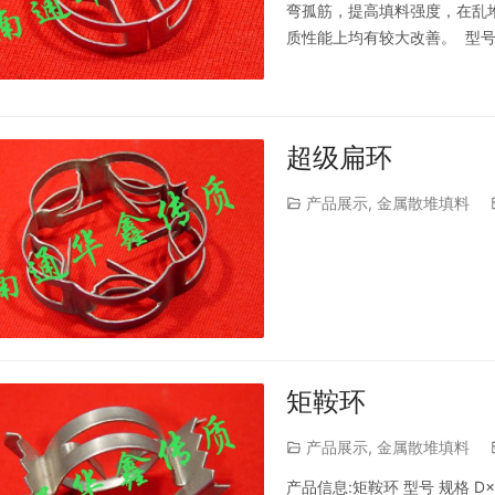
弯孤筋，提高填料强度，在乱
质性能上均有较大改善。 型号 
16×5.5×0.3 312 95.7 339 
超级扁环
产品展示
,
金属散堆填料
矩鞍环
产品展示
,
金属散堆填料
产品信息:矩鞍环 型号 规格 D×H×δ