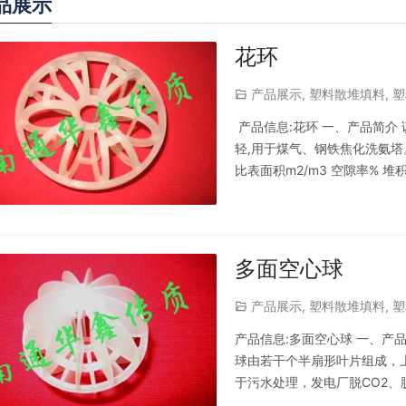
品展示
花环
产品展示
,
塑料散堆填料
,
塑
产品信息:花环 一、产品简介
轻,用于煤气、钢铁焦化洗氨塔。
比表面积m2/m3 空隙率% 堆积重量kg/
9 32500 185 88 111 51 19 
多面空心球
产品展示
,
塑料散堆填料
,
塑
产品信息:多面空心球 一、产
球由若干个半扇形叶片组成，
于污水处理，发电厂脱CO2、脱
表面积(m2/m3) 堆积个数(n/m