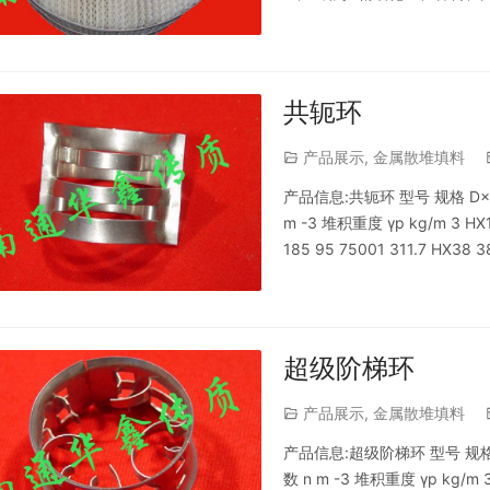
有塔的改造 二、技术参数 型号 
） 空隙率（m 3 /m 3 ） 5…
共轭环
产品展示
,
金属散堆填料
产品信息:共轭环 型号 规格 D×H×δ
m -3 堆积重度 γp kg/m 3 HX1
185 95 75001 311.7 HX38 
…
超级阶梯环
产品展示
,
金属散堆填料
产品信息:超级阶梯环 型号 规格 D×H
数 n m -3 堆积重度 γp kg/m 3 H